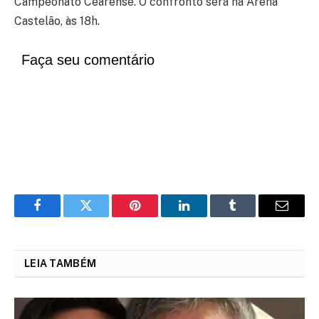
Campeonato Cearense. O confronto será na Arena
Castelão, às 18h.
Faça seu comentário
Facebook
Twitter
Pinterest
LinkedIn
Tumblr
Email
LEIA TAMBÉM