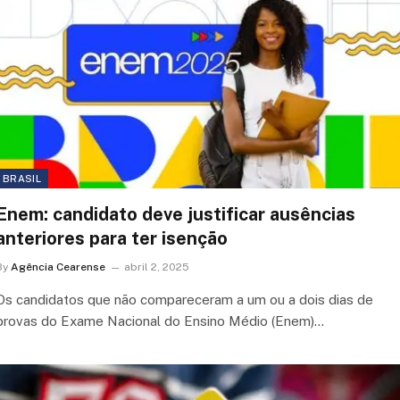
BRASIL
Enem: candidato deve justificar ausências
anteriores para ter isenção
By
Agência Cearense
abril 2, 2025
Os candidatos que não compareceram a um ou a dois dias de
provas do Exame Nacional do Ensino Médio (Enem)…