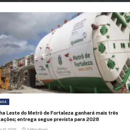
ARÁ
nha Leste do Metrô de Fortaleza ganhará mais três
tações; entrega segue prevista para 2028
o 12, 2026
3 Mins Read