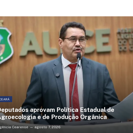
CEARÁ
eputados aprovam Política Estadual de
groecologia e de Produção Orgânica
gência Cearense
agosto 7, 2026