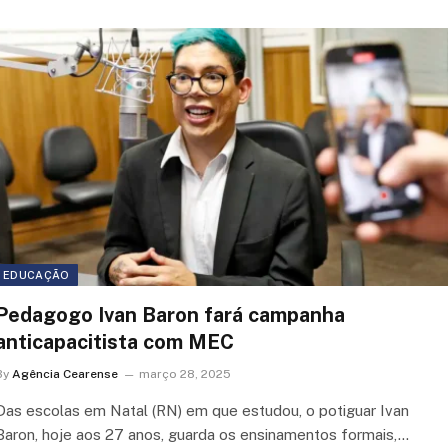
EDUCAÇÃO
Pedagogo Ivan Baron fará campanha
anticapacitista com MEC
By
Agência Cearense
março 28, 2025
Das escolas em Natal (RN) em que estudou, o potiguar Ivan
Baron, hoje aos 27 anos, guarda os ensinamentos formais,…