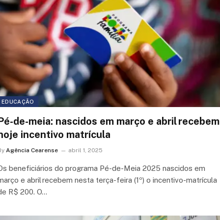
EDUCAÇÃO
Pé-de-meia: nascidos em março e abril recebem
hoje incentivo matrícula
By
Agência Cearense
abril 1, 2025
Os beneficiários do programa Pé-de-Meia 2025 nascidos em
março e abril recebem nesta terça-feira (1º) o incentivo-matrícula
de R$ 200. O…