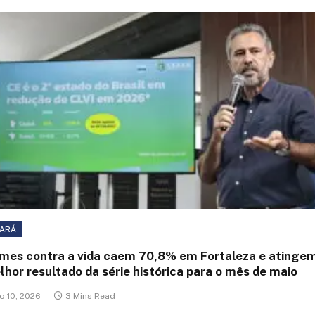
ARÁ
imes contra a vida caem 70,8% em Fortaleza e atinge
hor resultado da série histórica para o mês de maio
o 10, 2026
3 Mins Read