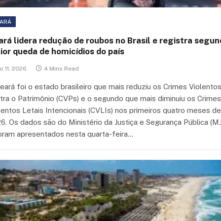
ARÁ
rá lidera redução de roubos no Brasil e registra segu
ior queda de homicídios do país
o 11, 2026
4 Mins Read
eará foi o estado brasileiro que mais reduziu os Crimes Violento
tra o Patrimônio (CVPs) e o segundo que mais diminuiu os Crimes
lentos Letais Intencionais (CVLIs) nos primeiros quatro meses de
6. Os dados são do Ministério da Justiça e Segurança Pública (M
oram apresentados nesta quarta-feira…