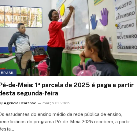
BRASIL
Pé-de-Meia: 1ª parcela de 2025 é paga a partir
desta segunda-feira
By
Agência Cearense
março 31, 2025
Os estudantes do ensino médio da rede pública de ensino,
beneficiários do programa Pé-de-Meia 2025 recebem, a partir
desta…