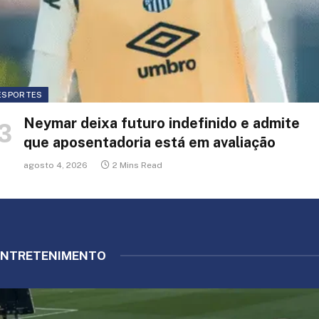
ESPORTES
Neymar deixa futuro indefinido e admite
que aposentadoria está em avaliação
agosto 4, 2026
2 Mins Read
ENTRETENIMENTO