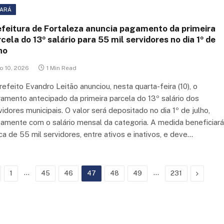
ARÁ
efeitura de Fortaleza anuncia pagamento da primeira
cela do 13º salário para 55 mil servidores no dia 1º de
ho
o 10, 2026
1 Min Read
refeito Evandro Leitão anunciou, nesta quarta-feira (10), o
amento antecipado da primeira parcela do 13º salário dos
vidores municipais. O valor será depositado no dia 1º de julho,
tamente com o salário mensal da categoria. A medida beneficiará
ca de 55 mil servidores, entre ativos e inativos, e deve…
revious
…
…
Next
1
45
46
47
48
49
231