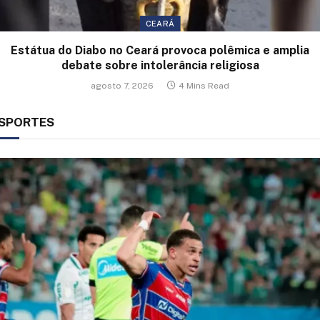
CEARÁ
Estátua do Diabo no Ceará provoca polêmica e amplia
debate sobre intolerância religiosa
agosto 7, 2026
4 Mins Read
SPORTES