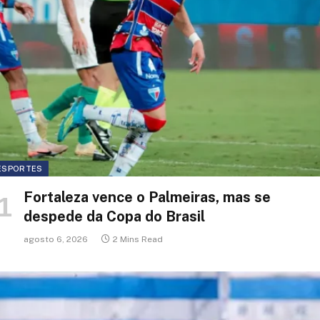
ESPORTES
Fortaleza vence o Palmeiras, mas se
despede da Copa do Brasil
agosto 6, 2026
2 Mins Read