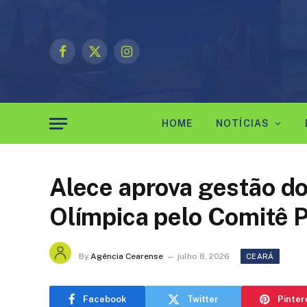
Facebook
X
Instagram
(Twitter)
HOME
NOTÍCIAS
Alece aprova gestão d
Olímpica pelo Comitê P
By
Agência Cearense
julho 8, 2026
CEARÁ
Facebook
Twitter
Pinter