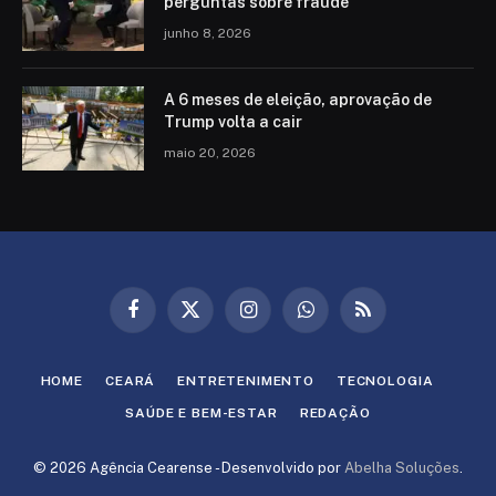
perguntas sobre fraude
junho 8, 2026
A 6 meses de eleição, aprovação de
Trump volta a cair
maio 20, 2026
Facebook
X
Instagram
WhatsApp
RSS
(Twitter)
HOME
CEARÁ
ENTRETENIMENTO
TECNOLOGIA
SAÚDE E BEM-ESTAR
REDAÇÃO
© 2026 Agência Cearense - Desenvolvido por
Abelha Soluções
.