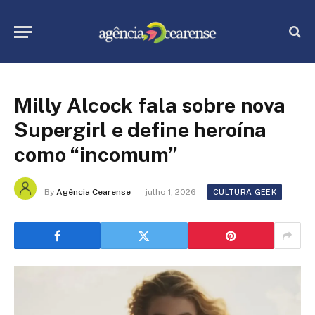
Milly Alcock fala sobre nova
Supergirl e define heroína
como “incomum”
By
Agência Cearense
julho 1, 2026
CULTURA GEEK