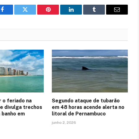
Facebook
Twitter
Pinterest
LinkedIn
Tumblr
Email
r o feriado na
Segundo ataque de tubarão
e divulga trechos
em 48 horas acende alerta no
a banho em
litoral de Pernambuco
junho 2, 2026