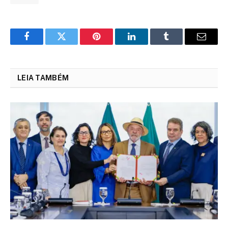
Facebook
Twitter
Pinterest
LinkedIn
Tumblr
Email
LEIA TAMBÉM