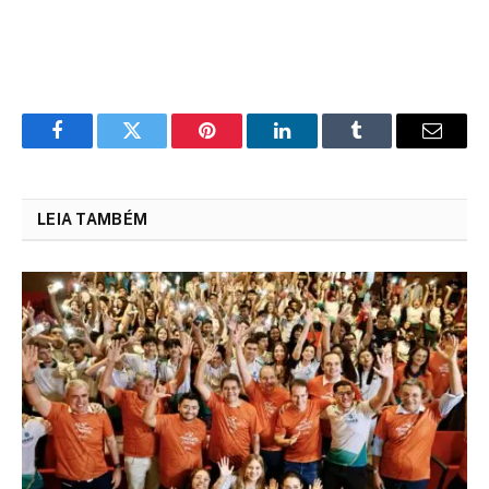
Facebook
Twitter
Pinterest
LinkedIn
Tumblr
Email
LEIA TAMBÉM