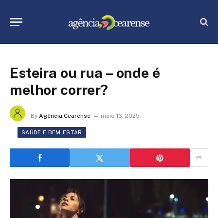
Esteira ou rua – onde é
melhor correr?
By
Agência Cearense
maio 16, 2025
SAÚDE E BEM-ESTAR