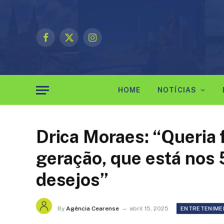
Facebook
X
Instagram
(Twitter)
HOME
NOTÍCIAS
Drica Moraes: “Queria 
geração, que está nos 
desejos”
By
Agência Cearense
abril 15, 2025
ENTRETENIME