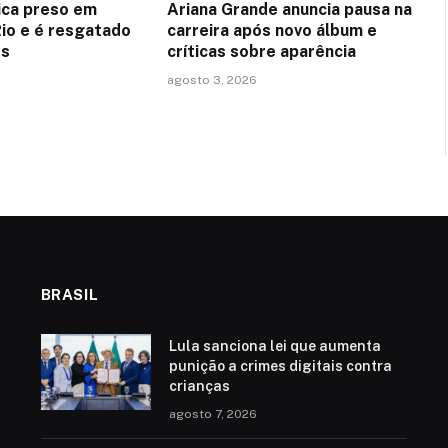
fica preso em
Ariana Grande anuncia pausa na
Rio e é resgatado
carreira após novo álbum e
os
críticas sobre aparência
agosto 3, 2026
BRASIL
Lula sanciona lei que aumenta
punição a crimes digitais contra
crianças
agosto 7, 2026