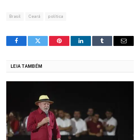
Brasil
Ceará
política
Facebook
Twitter
Pinterest
LinkedIn
Tumblr
Email
LEIA TAMBÉM