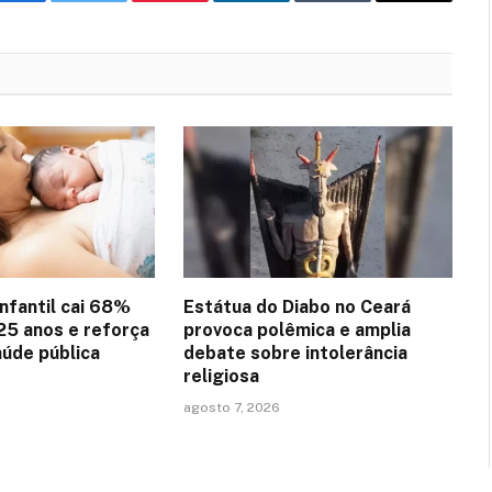
Facebook
Twitter
Pinterest
LinkedIn
Tumblr
Email
nfantil cai 68%
Estátua do Diabo no Ceará
25 anos e reforça
provoca polêmica e amplia
aúde pública
debate sobre intolerância
religiosa
agosto 7, 2026