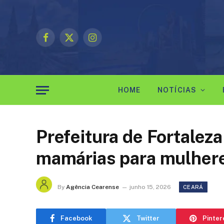
Facebook
X
Instagram
(Twitter)
HOME
NOTÍCIAS
Prefeitura de Fortalez
mamárias para mulher
By
Agência Cearense
junho 15, 2026
CEARÁ
Facebook
Twitter
Pinter