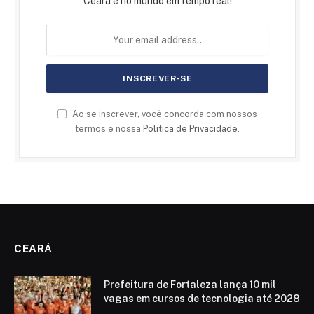
Ceará e no mundo em tempo real!
Ao se inscrever, você concorda com nossos
termos e nossa
Politica de Privacidade
.
CEARÁ
Prefeitura de Fortaleza lança 10 mil
vagas em cursos de tecnologia até 2028