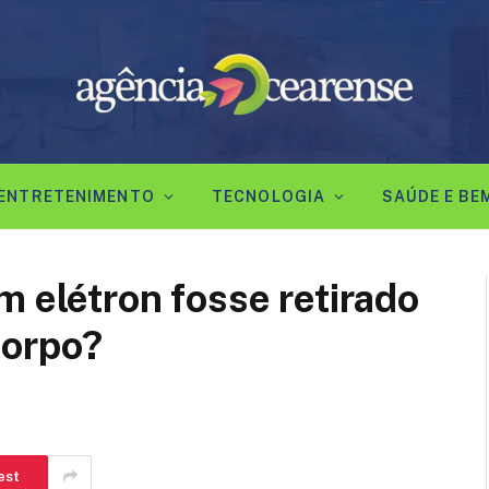
ENTRETENIMENTO
TECNOLOGIA
SAÚDE E BE
m elétron fosse retirado
corpo?
est