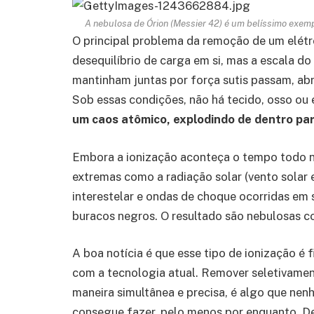
A nebulosa de Órion (Messier 42) é um belíssimo exemp
O principal problema da remoção de um elét
desequilíbrio de carga em si, mas a escala d
mantinham juntas por força sutis passam, abr
Sob essas condições, não há tecido, osso ou 
um caos atômico, explodindo de dentro par
Embora a ionização aconteça o tempo todo no
extremas como a radiação solar (vento solar e
interestelar e ondas de choque ocorridas em
buracos negros. O resultado são nebulosas col
A boa notícia é que esse tipo de ionização é
com a tecnologia atual. Remover seletivamen
maneira simultânea e precisa, é algo que nenh
consegue fazer, pelo menos por enquanto. De 