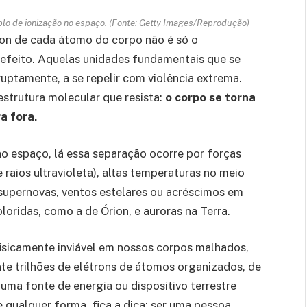
lo de ionização no espaço. (Fonte: Getty Images/Reprodução)
ron de cada átomo do corpo não é só o
o efeito. Aquelas unidades fundamentais que se
uptamente, a se repelir com violência extrema.
estrutura molecular que resista:
o corpo se torna
a fora.
 espaço, lá essa separação ocorre por forças
 raios ultravioleta), altas temperaturas no meio
 supernovas, ventos estelares ou acréscimos em
oridas, como a de Órion, e auroras na Terra.
 fisicamente inviável em nossos corpos malhados,
te trilhões de elétrons de átomos organizados, de
uma fonte de energia ou dispositivo terrestre
qualquer forma, fica a dica: ser uma pessoa