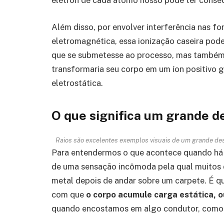
elétron de cada átomo nosso pode ter conseq
Além disso, por envolver interferência nas f
eletromagnética, essa ionização caseira pode
que se submetesse ao processo, mas também p
transformaria seu corpo em um íon positivo 
eletrostática.
O que significa um grande de
Raios são excelentes exemplos visuais de um grande dese
Para entendermos o que acontece quando há u
de uma sensação incômoda pela qual muitos
metal depois de andar sobre um carpete. É que
com que
o corpo acumule carga estática, o
quando encostamos em algo condutor, como u