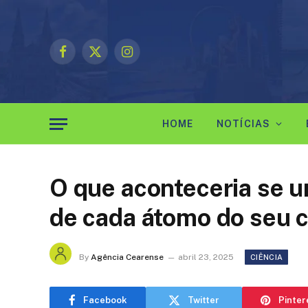
Facebook
X
Instagram
(Twitter)
HOME
NOTÍCIAS
O que aconteceria se u
de cada átomo do seu 
By
Agência Cearense
abril 23, 2025
CIÊNCIA
Facebook
Twitter
Pinter