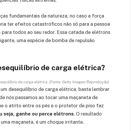
uências físicas extremas.
orças fundamentais da natureza, no caso a força
ria ter efeitos catastróficos não só para a pessoa
ara todos ao seu redor. Essa catada de elétrons
gigante, uma espécie de bomba de repulsão
sequilíbrio de carga elétrica?
quilíbrio de carga elétrica. (Fonte: Getty Images/Reprodução)
m desequilíbrio de carga elétrica, basta lembrar
 de nós passamos ao tocar uma maçaneta de
 o atrito entre os pés e o protetor de piso faz
u seja, ganhe ou perca elétrons
. O resultado
ma maçaneta, é um choque irritante.