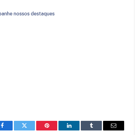
anhe nossos destaques
Facebook
Twitter
Pinterest
LinkedIn
Tumblr
Email