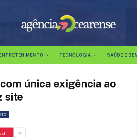
ENTRETENIMENTO
TECNOLOGIA
SAÚDE E BE
com única exigência ao
 site
NTO
est