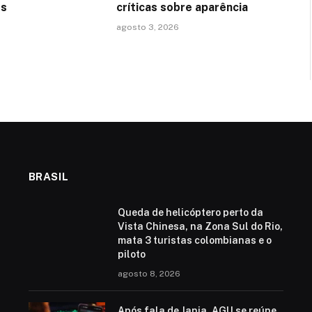
os
críticas sobre aparência
agosto 3, 2026
BRASIL
Queda de helicóptero perto da
Vista Chinesa, na Zona Sul do Rio,
mata 3 turistas colombianas e o
piloto
agosto 8, 2026
Após fala de Janja, AGU se reúne