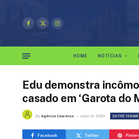
Facebook
X
Instagram
(Twitter)
HOME
NOTÍCIAS
Edu demonstra incômod
casado em ‘Garota do
By
Agência Cearense
maio 13, 2025
ENTRETENIM
Facebook
Twitter
Pinter