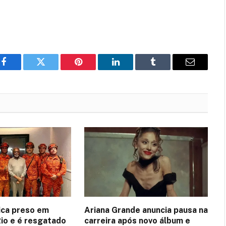
Facebook
Twitter
Pinterest
LinkedIn
Tumblr
Email
fica preso em
Ariana Grande anuncia pausa na
Rio e é resgatado
carreira após novo álbum e