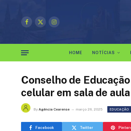
Facebook
X
Instagram
(Twitter)
HOME
NOTÍCIAS
Conselho de Educação e
celular em sala de aula
By
Agência Cearense
março 26, 2025
EDUCAÇÃO
Facebook
Twitter
Pinter