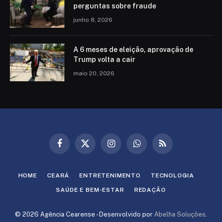
perguntas sobre fraude
junho 8, 2026
A 6 meses de eleição, aprovação de
Trump volta a cair
maio 20, 2026
Facebook
X
Instagram
WhatsApp
RSS
(Twitter)
HOME
CEARÁ
ENTRETENIMENTO
TECNOLOGIA
SAÚDE E BEM-ESTAR
REDAÇÃO
© 2026 Agência Cearense - Desenvolvido por
Abelha Soluções
.