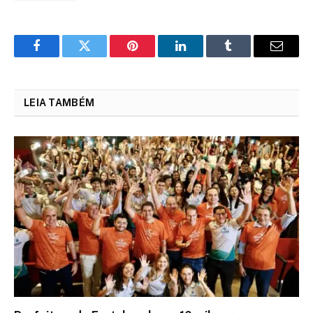
Facebook
Twitter
Pinterest
LinkedIn
Tumblr
Email
LEIA TAMBÉM