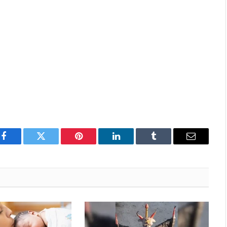
Facebook
Twitter
Pinterest
LinkedIn
Tumblr
Email