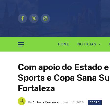
Facebook
X
Instagram
(Twitter)
HOME
NOTÍCIAS
Com apoio do Estado e 
Sports e Copa Sana S
Fortaleza
By
Agência Cearense
junho 12, 2026
CEARÁ