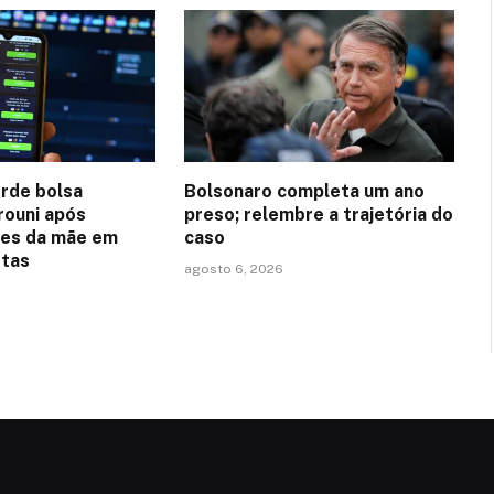
rde bolsa
Bolsonaro completa um ano
rouni após
preso; relembre a trajetória do
es da mãe em
caso
stas
agosto 6, 2026