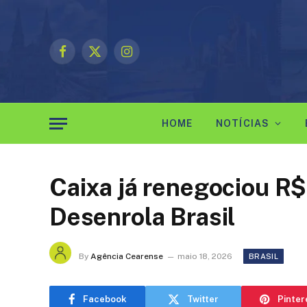
Facebook
X
Instagram
(Twitter)
HOME
NOTÍCIAS
Caixa já renegociou R
Desenrola Brasil
By
Agência Cearense
maio 18, 2026
BRASIL
Facebook
Twitter
Pinter