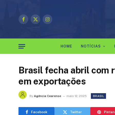
Facebook
X
Instagram
(Twitter)
HOME
NOTÍCIAS
Brasil fecha abril com
em exportações
By
Agência Cearense
maio 12, 2025
BRASIL
Facebook
Twitter
Pinter