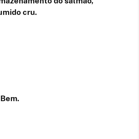
armazenamento do salmão,
mido cru.
aBem.