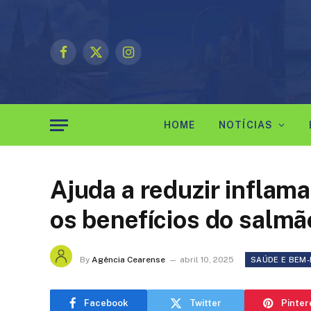
Facebook
X
Instagram
(Twitter)
HOME
NOTÍCIAS
Ajuda a reduzir inflama
os benefícios do salmã
By
Agência Cearense
abril 10, 2025
SAÚDE E BEM
Facebook
Twitter
Pinter