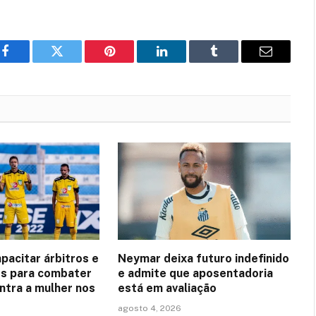
Facebook
Twitter
Pinterest
LinkedIn
Tumblr
Email
apacitar árbitros e
Neymar deixa futuro indefinido
s para combater
e admite que aposentadoria
ontra a mulher nos
está em avaliação
agosto 4, 2026