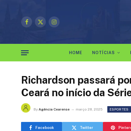
Facebook
X
Instagram
(Twitter)
HOME
NOTÍCIAS
Richardson passará por
Ceará no início da Séri
By
Agência Cearense
março 28, 2025
ESPORTES
Facebook
Twitter
Pinter