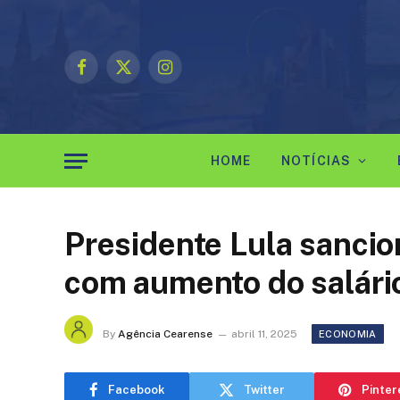
Facebook
X
Instagram
(Twitter)
HOME
NOTÍCIAS
Presidente Lula sanci
com aumento do salári
By
Agência Cearense
abril 11, 2025
ECONOMIA
Facebook
Twitter
Pinter