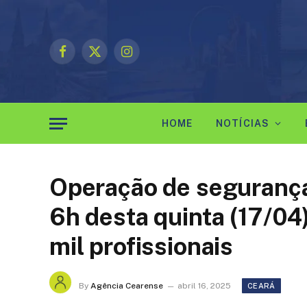
Facebook
X
Instagram
(Twitter)
HOME
NOTÍCIAS
Operação de segurança
6h desta quinta (17/04
mil profissionais
By
Agência Cearense
abril 16, 2025
CEARÁ