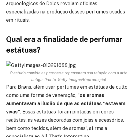
arqueológicos de Delos revelam oficinas
especializadas na produção desses perfumes usados
em rituais.
Qual era a finalidade de perfumar
estátuas?
O estudo convida as pessoas a repensarem sua relação com a arte
antiga. (Fonte: Getty Images/Reprodução)
Para Brøns, além usar perfumes em estátuas de culto
como uma forma de veneração, “
os aromas
aumentavam a ilusão de que as estátuas “estavam
vivas”
. Essas estátuas foram pintadas em cores
realistas, às vezes decoradas com joias e acessórios,
bem como tecidos, além de aromas”, afirma a
especialista ao All That’s Interesting.