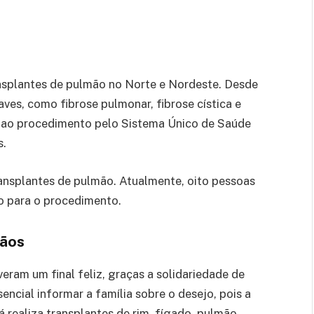
nsplantes de pulmão no Norte e Nordeste. Desde
ves, como fibrose pulmonar, fibrose cística e
o ao procedimento pelo Sistema Único de Saúde
s.
ransplantes de pulmão. Atualmente, oito pessoas
o para o procedimento.
gãos
veram um final feliz, graças a solidariedade de
encial informar a família sobre o desejo, pois a
á realiza transplantes de rim, fígado, pulmão,