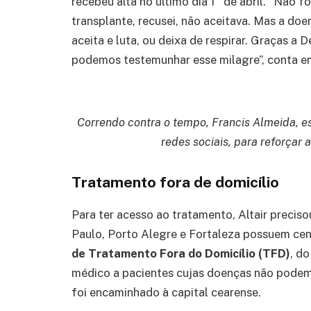
recebeu alta no último dia 1° de abril. “Não f
transplante, recusei, não aceitava. Mas a d
aceita e luta, ou deixa de respirar. Graças a
podemos testemunhar esse milagre”, conta 
Correndo contra o tempo, Francis Almeida, e
redes sociais, para reforçar
Tratamento fora de domicílio
Para ter acesso ao tratamento, Altair preci
Paulo, Porto Alegre e Fortaleza possuem ce
de Tratamento Fora do Domicílio (TFD)
, d
médico a pacientes cujas doenças não podem 
foi encaminhado à capital cearense.