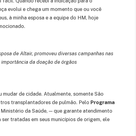
oi fácil. Quando recebi a indicação para o
oença evolui e chega um momento que ou você
 Deus, à minha esposa e a equipe do HM, hoje
emocionado.
sposa de Altair, promoveu diversas campanhas nas
 a importância da doação de órgãos
sou mudar de cidade. Atualmente, somente São
ntros transplantadores de pulmão. Pelo
Programa
o Ministério da Saúde, — que garante atendimento
ser tratadas em seus municípios de origem, ele