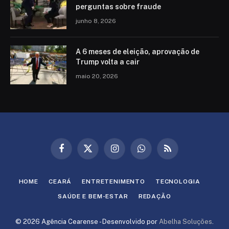
perguntas sobre fraude
junho 8, 2026
A 6 meses de eleição, aprovação de
Trump volta a cair
maio 20, 2026
Facebook
X
Instagram
WhatsApp
RSS
(Twitter)
HOME
CEARÁ
ENTRETENIMENTO
TECNOLOGIA
SAÚDE E BEM-ESTAR
REDAÇÃO
© 2026 Agência Cearense - Desenvolvido por
Abelha Soluções
.