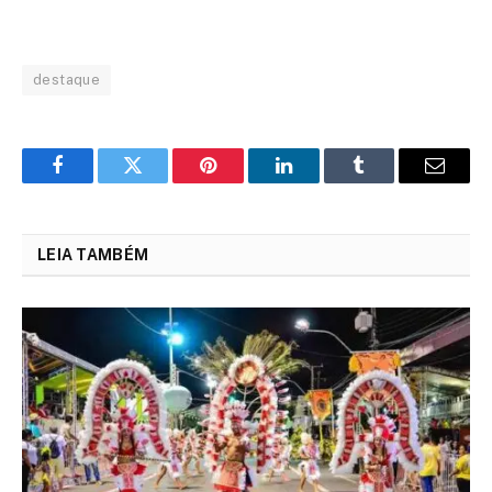
destaque
Facebook
Twitter
Pinterest
LinkedIn
Tumblr
Email
LEIA TAMBÉM