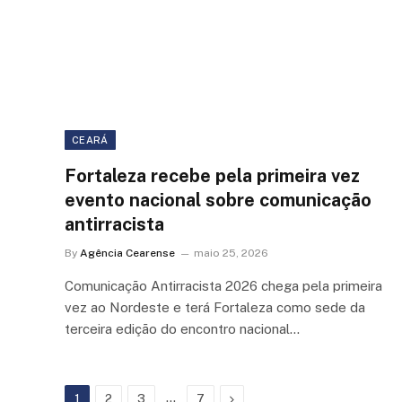
CEARÁ
Fortaleza recebe pela primeira vez
evento nacional sobre comunicação
antirracista
By
Agência Cearense
maio 25, 2026
Comunicação Antirracista 2026 chega pela primeira
vez ao Nordeste e terá Fortaleza como sede da
terceira edição do encontro nacional…
…
Next
1
2
3
7