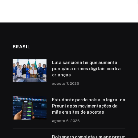
BRASIL
Lula sanciona lei que aumenta
punição a crimes digitais contra
crianças
agosto 7, 2026
Estudante perde bolsa integral do
Prouni após movimentações da
mãe em sites de apostas
agosto 6, 2026
Bolsonaro completa um ano preso;