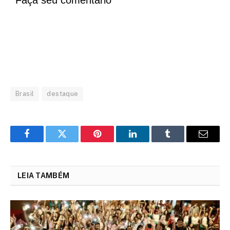
Faça seu comentário
Brasil
destaque
Facebook
Twitter
Pinterest
LinkedIn
Tumblr
Email
LEIA TAMBÉM