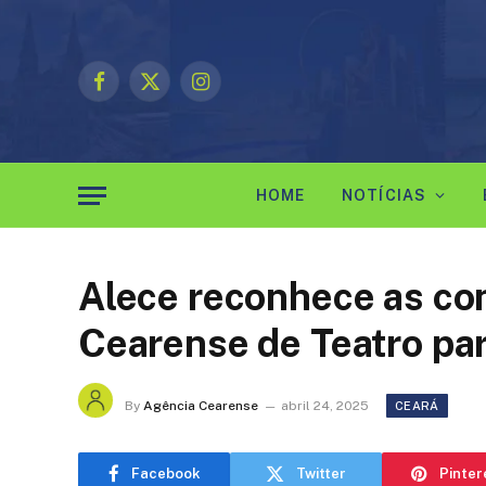
Facebook
X
Instagram
(Twitter)
HOME
NOTÍCIAS
Alece reconhece as co
Cearense de Teatro par
By
Agência Cearense
abril 24, 2025
CEARÁ
Facebook
Twitter
Pinter