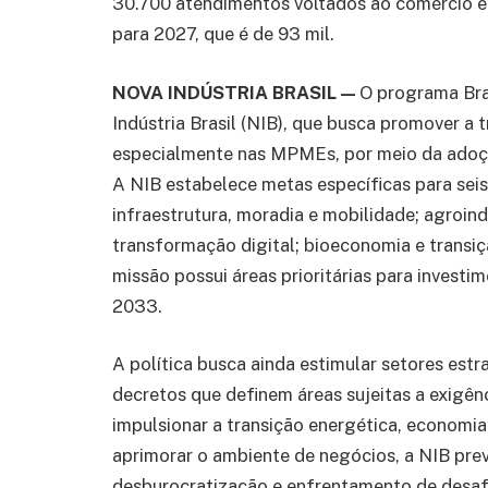
30.700 atendimentos voltados ao comércio e 
para 2027, que é de 93 mil.
NOVA INDÚSTRIA BRASIL —
O programa Bra
Indústria Brasil (NIB), que busca promover a 
especialmente nas MPMEs, por meio da adoçã
A NIB estabelece metas específicas para sei
infraestrutura, moradia e mobilidade; agroind
transformação digital; bioeconomia e transiç
missão possui áreas prioritárias para investi
2033.
A política busca ainda estimular setores est
decretos que definem áreas sujeitas a exigênc
impulsionar a transição energética, economia
aprimorar o ambiente de negócios, a NIB prev
desburocratização e enfrentamento de desafi