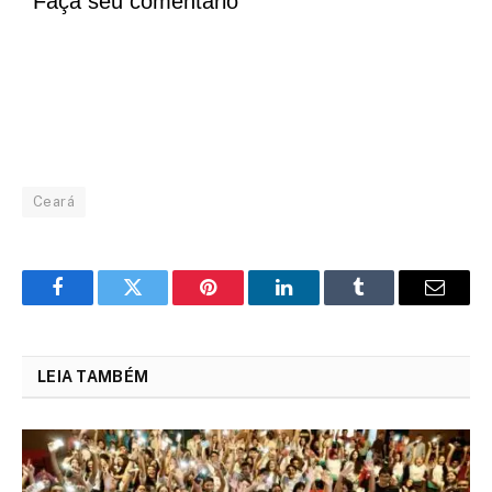
Faça seu comentário
Ceará
Facebook
Twitter
Pinterest
LinkedIn
Tumblr
Email
LEIA TAMBÉM