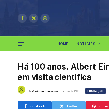
Facebook
X
Instagram
(Twitter)
HOME
NOTÍCIAS
Há 100 anos, Albert Ei
em visita científica
By
Agência Cearense
maio 5, 2025
EDUCAÇÃO
Facebook
Twitter
Pinter