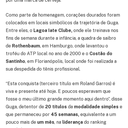
por uma marca de cerveja.
Como parte da homenagem, corações dourados foram
colocados em locais simbólicos da trajetória de Guga.
Entre eles, o
Lagoa Iate Clube,
onde ele treinava nos
fins de semana durante a infância, a quadra de saibro
de
Rothenbaum
, em Hamburgo, onde levantou o
troféu do ATP local no ano de 2000 e o
Costão do
Santinho
, em Florianópolis, local onde foi realizada a
sua despedida do tênis profissional.
“Esta conquista (terceiro título em Roland Garros) é
viva e presente até hoje. E poucos esperavam que
fosse o meu último grande momento aqui dentro”, disse
Guga, detentor de
20 títulos
da
modalidade simples
e
que permaneceu por
45 semanas,
equivalente a um
pouco mais de
um mês
, na
liderança
do ranking