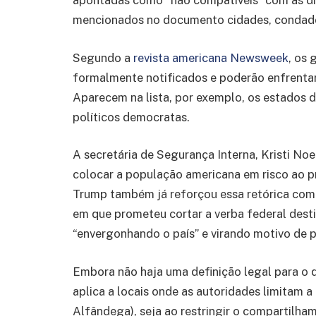
apontadas como “não compatíveis” com as dir
mencionados no documento cidades, condado
Segundo a
revista americana Newsweek
, os
formalmente notificados e poderão enfrentar
Aparecem na lista, por exemplo, os estados 
políticos democratas.
A secretária de Segurança Interna, Kristi No
colocar a população americana em risco ao pr
Trump também já reforçou essa retórica com p
em que prometeu cortar a verba federal dest
“envergonhando o país” e virando motivo de p
Embora não haja uma definição legal para o q
aplica a locais onde as autoridades limitam 
Alfândega), seja ao restringir o compartilh