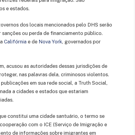
etrizes federais para imigração. São
s e estados.
 governos dos locais mencionados pelo DHS serão
 sanções ou perda de financiamento público.
da
Califórnia
e de
Nova York
, governados por
em, acusou as autoridades dessas jurisdições de
oteger, nas palavras dela, criminosos violentos.
ublicações em sua rede social, a Truth Social,
inada a cidades e estados que estariam
iadas.
ue constitui uma cidade santuário, o termo se
a cooperação com o ICE (Serviço de Imigração e
amento de informações sobre imigrantes em