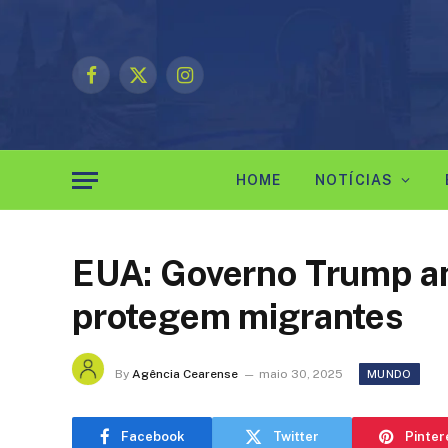
Facebook
X
Instagram
(Twitter)
HOME
NOTÍCIAS
EUA: Governo Trump a
protegem migrantes
By
Agência Cearense
maio 30, 2025
MUNDO
Facebook
Twitter
Pinter