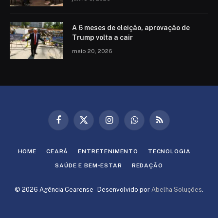
A 6 meses de eleição, aprovação de
Trump volta a cair
maio 20, 2026
Facebook
X
Instagram
WhatsApp
RSS
(Twitter)
HOME
CEARÁ
ENTRETENIMENTO
TECNOLOGIA
SAÚDE E BEM-ESTAR
REDAÇÃO
© 2026 Agência Cearense - Desenvolvido por
Abelha Soluções
.