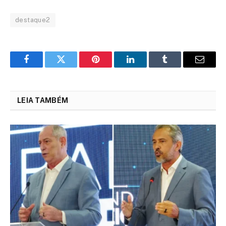
destaque2
Facebook
Twitter
Pinterest
LinkedIn
Tumblr
Email
LEIA TAMBÉM