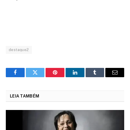
destaque2
Facebook
Twitter
Pinterest
LinkedIn
Tumblr
Email
LEIA TAMBÉM