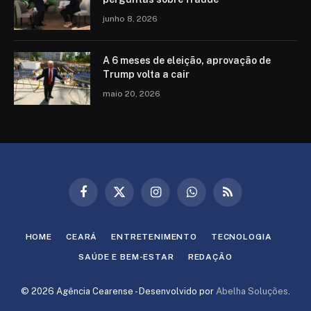
junho 8, 2026
A 6 meses de eleição, aprovação de
Trump volta a cair
maio 20, 2026
Facebook
X
Instagram
WhatsApp
RSS
(Twitter)
HOME
CEARÁ
ENTRETENIMENTO
TECNOLOGIA
SAÚDE E BEM-ESTAR
REDAÇÃO
© 2026 Agência Cearense - Desenvolvido por
Abelha Soluções
.