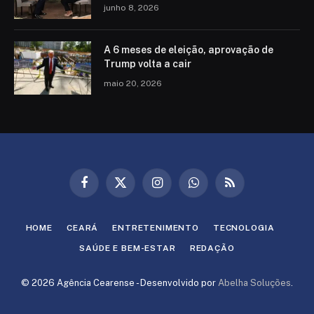
junho 8, 2026
A 6 meses de eleição, aprovação de
Trump volta a cair
maio 20, 2026
Facebook
X
Instagram
WhatsApp
RSS
(Twitter)
HOME
CEARÁ
ENTRETENIMENTO
TECNOLOGIA
SAÚDE E BEM-ESTAR
REDAÇÃO
© 2026 Agência Cearense - Desenvolvido por
Abelha Soluções
.