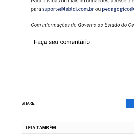
Para dúvidas ou mais informações, acesse o
para
suporte@labldi.com.br
ou
pedagogico@l
Com informações do Governo do Estado do C
Faça seu comentário
SHARE.
LEIA TAMBÉM