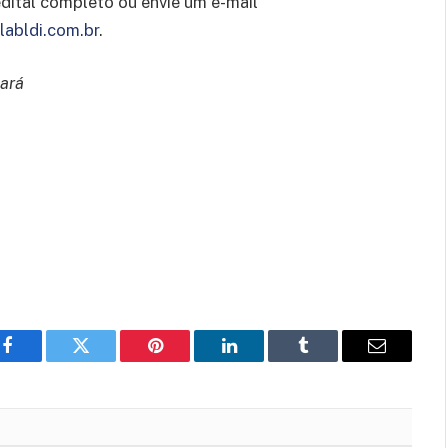
 edital completo ou envie um e-mail
abldi.com.br
.
eará
Facebook
Twitter
Pinterest
LinkedIn
Tumblr
Email