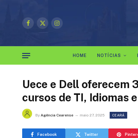
Facebook
X
Instagram
(Twitter)
HOME
NOTÍCIAS
Uece e Dell oferecem 3
cursos de TI, Idiomas e
By
Agência Cearense
maio 27, 2025
CEARÁ
Facebook
Twitter
Pinter