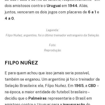
dois amistosos contra o
Uruguai
em
1944
. Aliás,
juntos, venceram os dois jogos com placares de
6 a 1
e
4 a 0
.
Legenda:
Filpo Nuñez, argentino, foi o último treinador estrangeiro da Seleção.
Foto:
Reprodução
FILPO NUÑEZ
E para quem achou que isso jamais seria possível,
também se enganou. Um argentino já foi o treinador da
Seleção Brasileira: ele, Filpo Nuñez. Em
1965
, a
CBD
–
na época, a maior entidade do futebol brasileiro –
decidiu que o
Palmeiras
representaria o Brasil em
amistoso contra o Uruguai para a
inauguração
do