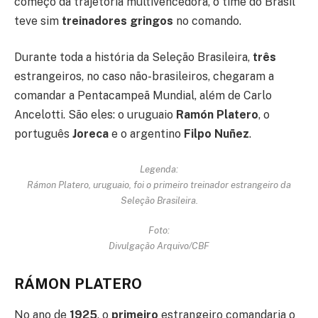
começo da trajetória multivencedora, o time do Brasil
teve sim
treinadores gringos
no comando.
Durante toda a história da Seleção Brasileira,
três
estrangeiros, no caso não-brasileiros, chegaram a
comandar a Pentacampeã Mundial, além de Carlo
Ancelotti. São eles: o uruguaio
Ramón Platero
, o
português
Joreca
e o argentino
Filpo Nuñez
.
Legenda:
Rámon Platero, uruguaio, foi o primeiro treinador estrangeiro da
Seleção Brasileira.
Foto:
Divulgação Arquivo/CBF
RÁMON PLATERO
No ano de
1925
, o
primeiro
estrangeiro comandaria o