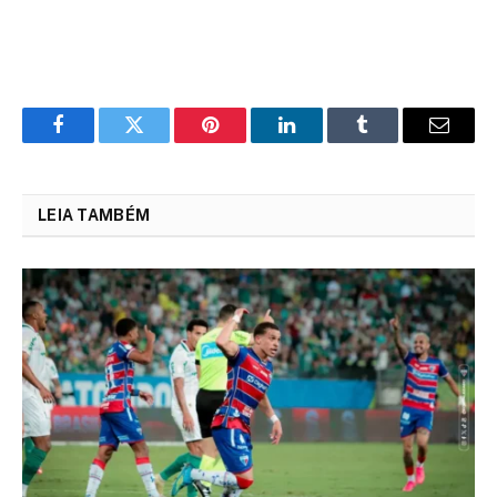
Facebook
Twitter
Pinterest
LinkedIn
Tumblr
Email
LEIA TAMBÉM