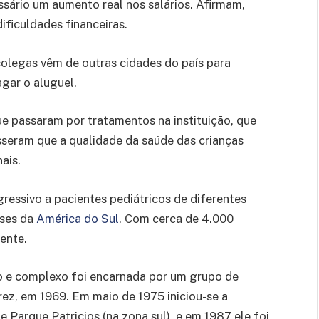
ssário um aumento real nos salários. Afirmam,
ificuldades financeiras.
colegas vêm de outras cidades do país para
gar o aluguel.
e passaram por tratamentos na instituição, que
sseram que a qualidade da saúde das crianças
ais.
ressivo a pacientes pediátricos de diferentes
íses da
América do Sul
. Com cerca de 4.000
ente.
do e complexo foi encarnada por um grupo de
rez, em 1969. Em maio de 1975 iniciou-se a
e Parque Patricios (na zona sul), e em 1987 ele foi